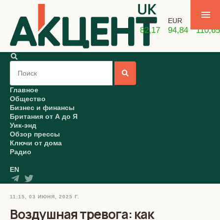
USD
EUR
GBP
82,17
94,84
110,65
Главное
Общество
Бизнес и финансы
Британия от А до Я
Уик-энд
Обзор прессы
Ключи от дома
Радио
EN
11:15, 03 ИЮНЯ, 2025 Г.
Воздушная тревога: как