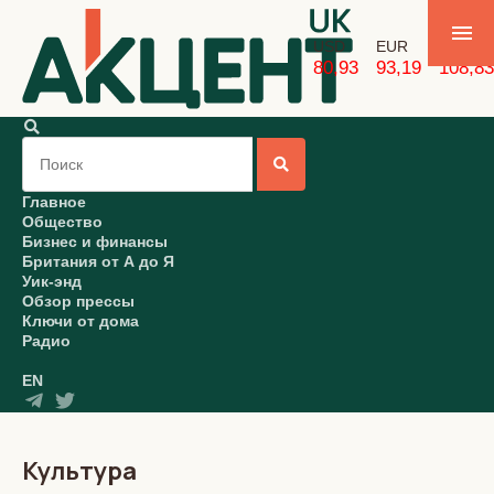
USD
EUR
GBP
80,93
93,19
108,83
Главное
Общество
Бизнес и финансы
Британия от А до Я
Уик-энд
Обзор прессы
Ключи от дома
Радио
EN
Культура