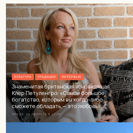
КУЛЬТУРА
ТРАДИЦИИ
ИНТЕРВЬЮ
Знаменитая британская ясновидящая
Клер Петуленгро: «Самое большое
богатство, которым вы когда-либо
сможете обладать,— это любовь»
СРЕДА, 05 АВГУСТА В 17:05