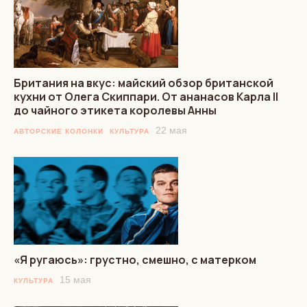
Британия на вкус: майский обзор британской
кухни от Олега Скиппари. От ананасов Карла II
до чайного этикета королевы Анны
22 мая
АВТОРСКИЕ КОЛОНКИ
КУЛЬТУРА
«Я ругаюсь»: грустно, смешно, с матерком
15 мая
КУЛЬТУРА