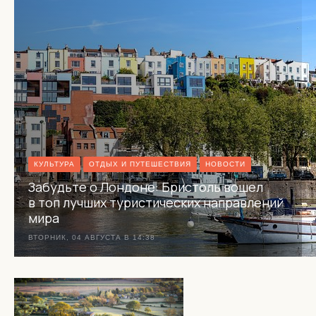
КУЛЬТУРА
ОТДЫХ И ПУТЕШЕСТВИЯ
НОВОСТИ
Забудьте о Лондоне: Бристоль вошел
в топ лучших туристических направлений
мира
ВТОРНИК, 04 АВГУСТА В 14:38