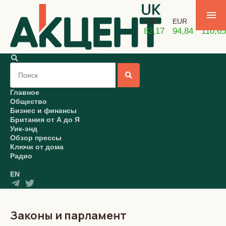
USD
EUR
GBP
82,17
94,84
110,65
Главное
Общество
Бизнес и финансы
Британия от А до Я
Уик-энд
Обзор прессы
Ключи от дома
Радио
EN
Законы и парламент