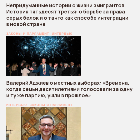
Непридуманные истории о жизни эмигрантов.
История пятьдесят третья: о борьбе за права
серых белок и о танго как способе интеграции
в новой стране
ЗАКОНЫ И ПАРЛАМЕНТ
ИНТЕРВЬЮ
Валерий Аджиев о местных выборах: «Времена,
когда семьи десятилетиями голосовали за одну
и ту же партию, ушли в прошлое»
ИНТЕРВЬЮ
ЗАКОНЫ И ПАРЛАМЕНТ