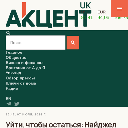
USD
EUR
GBP
81,41
94,06
109,73
Главное
Общество
Бизнес и финансы
Британия от А до Я
Уик-энд
Обзор прессы
Ключи от дома
Радио
EN
15:47, 07 ИЮЛЯ, 2026 Г.
Уйти, чтобы остаться: Найджел