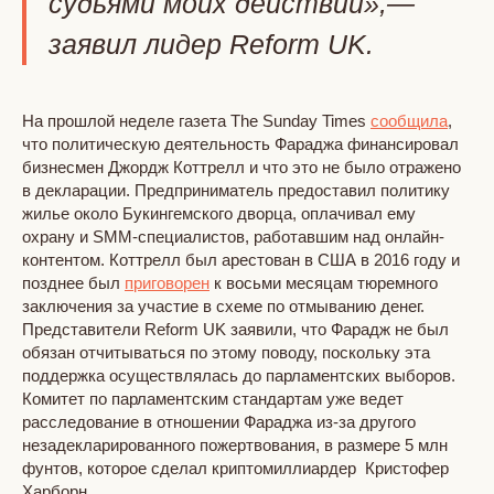
судьями моих действий»,—
заявил лидер Reform UK.
На прошлой неделе газета The Sunday Times
сообщила
,
что политическую деятельность Фараджа финансировал
бизнесмен Джордж Коттрелл и что это не было отражено
в декларации. Предприниматель предоставил политику
жилье около Букингемского дворца, оплачивал ему
охрану и SMM-специалистов, работавшим над онлайн-
контентом. Коттрелл был арестован в США в 2016 году и
позднее был
приговорен
к восьми месяцам тюремного
заключения за участие в схеме по отмыванию денег.
Представители Reform UK заявили, что Фарадж не был
обязан отчитываться по этому поводу, поскольку эта
поддержка осуществлялась до парламентских выборов.
Комитет по парламентским стандартам уже ведет
расследование в отношении Фараджа из-за другого
незадекларированного пожертвования, в размере 5 млн
фунтов, которое сделал криптомиллиардер Кристофер
Харборн.