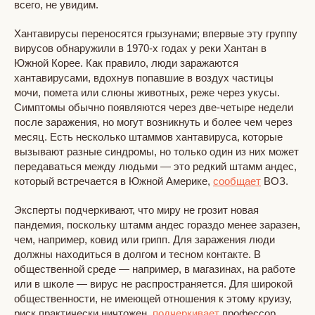
всего, не увидим.
Хантавирусы переносятся грызунами; впервые эту группу
вирусов обнаружили в 1970-х годах у реки Хантан в
Южной Корее. Как правило, люди заражаются
хантавирусами, вдохнув попавшие в воздух частицы
мочи, помета или слюны животных, реже через укусы.
Симптомы обычно появляются через две-четыре недели
после заражения, но могут возникнуть и более чем через
месяц. Есть несколько штаммов хантавируса, которые
вызывают разные синдромы, но только один из них может
передаваться между людьми — это редкий штамм андес,
который встречается в Южной Америке,
сообщает
ВОЗ.
Эксперты подчеркивают, что миру не грозит новая
пандемия, поскольку штамм андес гораздо менее заразен,
чем, например, ковид или грипп. Для заражения люди
должны находиться в долгом и тесном контакте. В
общественной среде — например, в магазинах, на работе
или в школе — вирус не распространяется. Для широкой
общественности, не имеющей отношения к этому круизу,
риск практически ничтожен,
подчеркивает
профессор