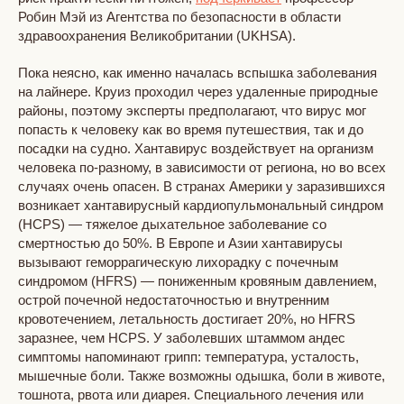
Робин Мэй из Агентства по безопасности в области
здравоохранения Великобритании (UKHSA).
Пока неясно, как именно началась вспышка заболевания
на лайнере. Круиз проходил через удаленные природные
районы, поэтому эксперты предполагают, что вирус мог
попасть к человеку как во время путешествия, так и до
посадки на судно. Хантавирус воздействует на организм
человека по-разному, в зависимости от региона, но во всех
случаях очень опасен. В странах Америки у заразившихся
возникает хантавирусный кардиопульмональный синдром
(HCPS) — тяжелое дыхательное заболевание со
смертностью до 50%. В Европе и Азии хантавирусы
вызывают геморрагическую лихорадку с почечным
синдромом (HFRS) — пониженным кровяным давлением,
острой почечной недостаточностью и внутренним
кровотечением, летальность достигает 20%, но HFRS
заразнее, чем HCPS. У заболевших штаммом андес
симптомы напоминают грипп: температура, усталость,
мышечные боли. Также возможны одышка, боли в животе,
тошнота, рвота или диарея. Специального лечения или