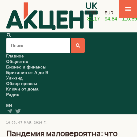
USD
EUR
GBP
82,17
94,84
110,65
Главное
Общество
Бизнес и финансы
Британия от А до Я
Уик-энд
Обзор прессы
Ключи от дома
Радио
EN
16:05, 07 МАЯ, 2026 Г.
Пандемия маловероятна: что