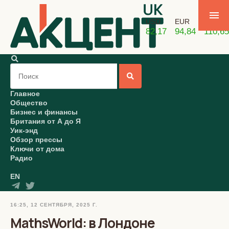
USD
EUR
GBP
82,17
94,84
110,65
Главное
Общество
Бизнес и финансы
Британия от А до Я
Уик-энд
Обзор прессы
Ключи от дома
Радио
EN
16:25, 12 СЕНТЯБРЯ, 2025 Г.
MathsWorld: в Лондоне