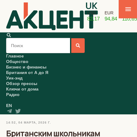
USD
EUR
GBP
82,17
94,84
110,65
Главное
Общество
Бизнес и финансы
Британия от А до Я
Уик-энд
Обзор прессы
Ключи от дома
Радио
EN
14:52, 04 МАРТА, 2026 Г.
Британским школьникам