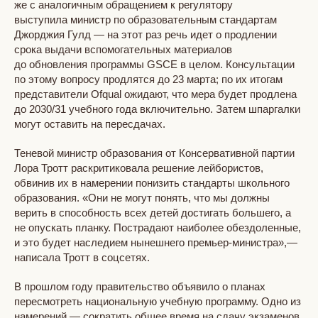
же с аналогичным обращением к регулятору
выступила министр по образовательным стандартам
Джорджия Гулд — на этот раз речь идет о продлении
срока выдачи вспомогательных материалов
до обновления программы GSCE в целом. Консультации
по этому вопросу продлятся до 23 марта; по их итогам
представители Ofqual ожидают, что мера будет продлена
до 2030/31 учебного года включительно. Затем шпаргалки
могут оставить на пересдачах.
Теневой министр образования от Консервативной партии
Лора Тротт раскритиковала решение лейбористов,
обвинив их в намерении понизить стандарты школьного
образования. «Они не могут понять, что мы должны
верить в способность всех детей достигать большего, а
не опускать планку. Пострадают наиболее обездоленные,
и это будет наследием нынешнего премьер-министра»,—
написала Тротт в соцсетях.
В прошлом году правительство объявило о планах
пересмотреть национальную учебную программу. Одно из
намерений — сократить общее время на сдачу экзаменов