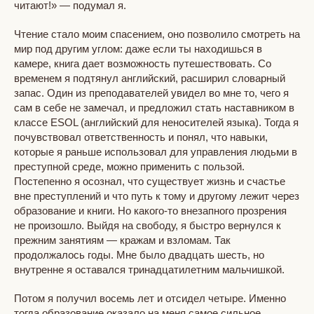
читают!» — подумал я.
Чтение стало моим спасением, оно позволило смотреть на
мир под другим углом: даже если ты находишься в
камере, книга дает возможность путешествовать. Со
временем я подтянул английский, расширил словарный
запас. Один из преподавателей увидел во мне то, чего я
сам в себе не замечал, и предложил стать наставником в
классе ESOL (английский для неносителей языка). Тогда я
почувствовал ответственность и понял, что навыки,
которые я раньше использовал для управления людьми в
преступной среде, можно применить с пользой.
Постепенно я осознал, что существует жизнь и счастье
вне преступлений и что путь к тому и другому лежит через
образование и книги. Но какого-то внезапного прозрения
не произошло. Выйдя на свободу, я быстро вернулся к
прежним занятиям — кражам и взломам. Так
продолжалось годы. Мне было двадцать шесть, но
внутренне я оставался тринадцатилетним мальчишкой.
Потом я получил восемь лет и отсидел четыре. Именно
тогда образование оказало на меня самое сильное