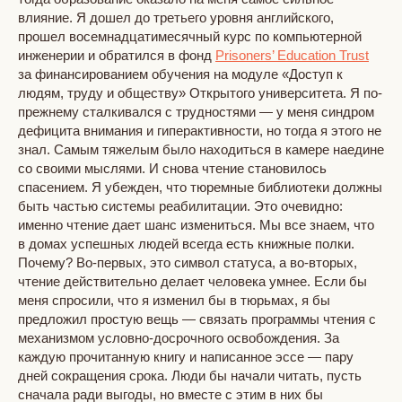
влияние. Я дошел до третьего уровня английского,
прошел восемнадцатимесячный курс по компьютерной
инженерии и обратился в фонд
Prisoners’ Education Trust
за финансированием обучения на модуле «Доступ к
людям, труду и обществу» Открытого университета. Я по-
прежнему сталкивался с трудностями — у меня синдром
дефицита внимания и гиперактивности, но тогда я этого не
знал. Самым тяжелым было находиться в камере наедине
со своими мыслями. И снова чтение становилось
спасением. Я убежден, что тюремные библиотеки должны
быть частью системы реабилитации. Это очевидно:
именно чтение дает шанс измениться. Мы все знаем, что
в домах успешных людей всегда есть книжные полки.
Почему? Во-первых, это символ статуса, а во-вторых,
чтение действительно делает человека умнее. Если бы
меня спросили, что я изменил бы в тюрьмах, я бы
предложил простую вещь — связать программы чтения с
механизмом условно-досрочного освобождения. За
каждую прочитанную книгу и написанное эссе — пару
дней сокращения срока. Люди бы начали читать, пусть
сначала ради выгоды, но вместе с этим в них бы