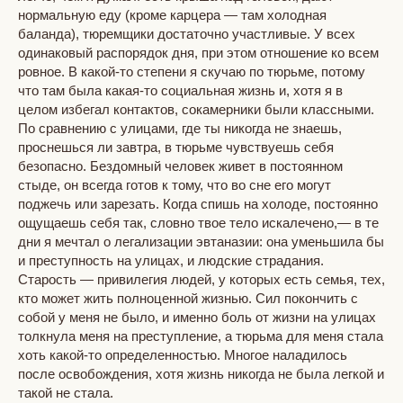
нормальную еду (кроме карцера — там холодная
баланда), тюремщики достаточно участливые. У всех
одинаковый распорядок дня, при этом отношение ко всем
ровное. В какой-то степени я скучаю по тюрьме, потому
что там была какая-то социальная жизнь и, хотя я в
целом избегал контактов, сокамерники были классными.
По сравнению с улицами, где ты никогда не знаешь,
проснешься ли завтра, в тюрьме чувствуешь себя
безопасно. Бездомный человек живет в постоянном
стыде, он всегда готов к тому, что во сне его могут
поджечь или зарезать. Когда спишь на холоде, постоянно
ощущаешь себя так, словно твое тело искалечено,— в те
дни я мечтал о легализации эвтаназии: она уменьшила бы
и преступность на улицах, и людские страдания.
Старость — привилегия людей, у которых есть семья, тех,
кто может жить полноценной жизнью. Сил покончить с
собой у меня не было, и именно боль от жизни на улицах
толкнула меня на преступление, а тюрьма для меня стала
хоть какой-то определенностью. Многое наладилось
после освобождения, хотя жизнь никогда не была легкой и
такой не стала.