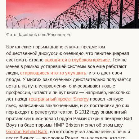
Фото: facebook.com/PrisonersEd
Британские тюрьмы давно служат предметом
общественной дискуссии: очевидно, что пенитенциарная
система в стране
находится в глубоком кризисе
. Тем не
менее в рамках устаревшей системы все еще работают
люди,
старающиеся что-то улучшить
, и это дает свои
плоды. У многих заключенных действительно получается
встать на путь исправления: они осваивают новые
профессии, читают и пишут книги — например, несколько
лет назад
театральный проект Sinergy
провел конкурс
пьес, написанных заключенными, и их постановки до сих
пор входят в репертуар театра. В 2012 году знаменитый
британский шеф-повар Гордон Рамзи открыл пекарню Bad
Boys на базе тюрьмы HMP Brixton и снял об этом шоу
Gordon Behind Bars
, на котором учил заключенных печь и
вести бизнес — по словам Рамзи, он надеялся, что это