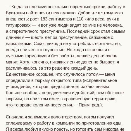
— Когда за плечами несколько тюремных сроков, работу в
Британии найти почти невозможно. Добавьте к этому мою
внешность: рост 183 сантиметра и 110 кило веса, руки в
татуировках — и вот уже люди видят во мне не человека,
а стереотипного преступника. Последний срок стал самым
длинным — шесть лет за преступление, связанное с
наркотиками. Сам я никогда не употреблял: если честно,
всегда считал это глупостью. Но когда остаешься с
пустыми карманами и без работы, легкие деньги очень
манят. Хотя, конечно, никаких легких денег не бывает: я
расплачиваюсь за это решение каждый день.
Единственное хорошее, что случилось потом,— меня
определили в тюрьму открытого типа (исправительное
учреждение, которое предоставляет заключенным
больше свободы передвижения и действий, чем обычные
тюрьмы, но при этом имеет ограниченную территорию,
что-то вроде колонии-поселения.— Прим. ред.).
Сначала я занимался волонтерством, потом получил
оплачиваемую работу в компании по приготовлению еды.
Я всегда любил вкусно поесть, но готовить сам никогда не