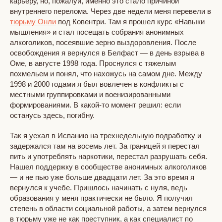
карьеру, но, пожалуй, именно это стало причиной
внутреннего перелома. Через две недели меня перевели в
тюрьму Онли
под Ковентри. Там я прошел курс «Навыки
мышления» и стал посещать собрания анонимных
алкоголиков, посеявшие зерно выздоровления. После
освобождения я вернулся в Белфаст — в день взрыва в
Оме, в августе 1998 года. Проснулся с тяжелым
похмельем и понял, что нахожусь на самом дне. Между
1998 и 2000 годами я был вовлечен в конфликты с
местными группировками и военизированными
формированиями. В какой-то момент решил: если
останусь здесь, погибну.
Так я уехал в Испанию на трехнедельную подработку и
задержался там на восемь лет. За границей я перестал
пить и употреблять наркотики, перестал разрушать себя.
Нашел поддержку в сообществе анонимных алкоголиков
— и не пью уже больше двадцати лет. За это время я
вернулся к учебе. Пришлось начинать с нуля, ведь
образования у меня практически не было. Я получил
степень в области социальной работы, а затем вернулся
в тюрьму уже не как преступник, а как специалист по