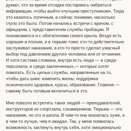
думал, что за время отсидки постараюсь набраться
информации, чтобы выйти «лучшим преступником». Тогда
это казалось логичным, а сейчас понимаю, насколько
глупо это было. Потом начались встречи с врачом, с
офицером, с представителем службы пробации. Я
познакомился и с обитателями своего крыла. Везде есть
хорошие и плохие, и в тюрьме тоже: кто-то действительно
заслуживал наказания, а кто-то просто сделал ужасный
выбор под давлением другого человека или от отчаяния.
И хотя система сломана, внутри есть люди — и среди
персонала, и среди заключенных,— которые хотят
помогать. Есть целые службы, направленные на то,
чтобы дать шанс изменить жизнь: поддержка
психического здоровья, курсы, образование. Главное —
самому быть готовым включиться в это.
Мне повезло встретить таких людей — преподавателей,
инструкторов из спортзала, сокамерников. Тюрьма — это
наказание, но это и школа. В чем-то она оказалась хуже, а
в чем-то лучше, чем я ожидал. Так, у меня появилась
возможность заглянуть внутрь себя, хотя эмоционально