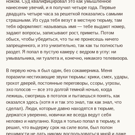
ножом. Суд квалифицировал это как умышленное
нанесение увечий, и я получил четыре года. Первые
двадцать четыре часа за решеткой показались самыми
страшными. Из суда тебя везут в местную тюрьму, там
тебя оформляют: называешь имя — тебе выдают номер,
задают вопросы, записывают рост, приметы. Потом
обыск, чтобы убедиться, что ты не пронесешь ничего
запрещенного, и это унизительно, так как ты полностью
раздет. Я попал в пустую камеру с ведром в углу: ни
умывальника, ни туалета и, конечно, никакого телевизора.
В первую ночь я был один, без сокамерника. Меня
поразили нестихающие звуки тюрьмы: крики, смех, удары,
грохот дверей, постоянные переговоры, ссоры, угрозы,
эхо голосов — все это долгой темной ночью, когда
лежишь, смотришь в потолок и пытаешься понять, как
оказался здесь (хотя я и так это знал, так как знал, что
сделал). Люди, которые давно находятся в тюрьме,
держатся уверенно, новички же всегда ведут себя
неловко и напуганно. Когда я только попал в тюрьму, я
решил, что выдержу срок на силе воли, был полон
решимости не дать никому воспользоваться мной и даже