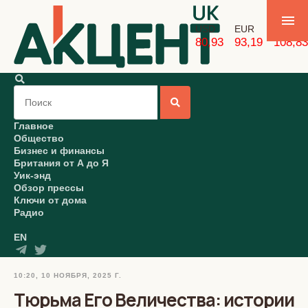
USD
EUR
GBP
80,93
93,19
108,83
Главное
Общество
Бизнес и финансы
Британия от А до Я
Уик-энд
Обзор прессы
Ключи от дома
Радио
EN
10:20, 10 НОЯБРЯ, 2025 Г.
Тюрьма Его Величества: истории