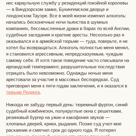
нес караульную службу у резиденций покойной королевы
— в Виндзорском замке, Букингемском дворце и
лондонском Тауэре. Все в моей жизни изменил алкоголь:
начались бесконечные ночи пьянства в шумных
компаниях, бессмысленные драки в барах по всей Англии,
судебные заседания и краткие аресты. Несколько раз я
оказывался и в армейской тюрьме — туда, поверьте, я не
хотел бы возвращаться. Алкоголь полностью меня менял,
я становился агрессивным, непредсказуемым, чуждым
самому себе. И хотя такое поведение часто списывали на
ирландский темперамент, разрушительные последствия
отрицать было невозможно. Однажды ночью меня
арестовали за участие в массовых беспорядках. Суд
приговорил меня к пяти годам заключения, и я оказался в
тюрьме Рединга
.
Никогда не забуду первый день: тюремный фургон, синий
судебный комбинезон, полукруглые окна с решетками,
резиновый бургер на ужин и какофония звуков —
хлопанье дверей, крики, рыдания. Позже суд учел мое
раскаяние и смягчил срок до одного года. Я потерял