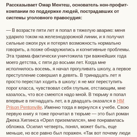
Рассказывает Омар Ментеш, основатель нон-профит-
компании по поддержке людей, пострадавших от
системы уголовного правосудия:
— В возрасте пяти лет я попал в тяжелую аварию: меня
ударило током на железнодорожной линии, и я получил
сильные ожоги рук и потерял возможность нормально
говорить, а позже обнаружились и когнитивные проблемы.
Эта травма фактически уничтожила три важнейших года
моего детства, с пяти до восьми лет. Когда мне
исполнилось восемь, я начал прогуливать школу, а первое
преступление совершил в девять. В тринадцать лет я
просто перестал ходить в школу: я не мог переступить
порог класса, чувствовал себя глупым, отстающим, мне
казалось, что все смеются надо мной. В тюрьму я попал
впервые в пятнадцать лет, а в двадцать оказался в
HM
Prison Pentonville
. Именно тогда я вернулся к учебе. Свою
первую книгу я тоже прочитал в тюрьме — это был роман
Джека Хиггинса «Орел приземлился», мне понравилась
обложка. Осилил четверть, понял, может быть, еще
меньше, но все равно был поражен. «Так вот почему люди