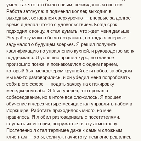
умел, так что это было новым, неожиданным опытом.
Работа затянула: я подменял коллег, выходил в
выходные, оставался сверхурочно — впервые за долгое
время я делал что-то с удовольствием. Когда срок
подходил к концу, я стал думать, что ждет меня дальше.
Эту работу можно было сохранить, но тогда я впервые
задумался о будущем всерьез. Я решил получить
квалификацию по управлению кухней, и руководство меня
поддержало. Я успешно прошел курс, но главное
произошло позже: я познакомился с одним парнем,
который был менеджером крупной сети пабов, за обедом
мы как-то разговорились, и он убедил меня попробовать
себя в его сфере — подать заявку на стажировку
менеджером паба. Я был уверен, что провалю
собеседование, но в итоге все сложилось. Я прошел
обучение и через четыре месяца стал управлять пабом в
Йоркшире. Работать приходилось много, но мне
нравилось. Я любил разговаривать с посетителями,
слушать их истории, погружаться в эту атмосферу.
Постепенно я стал терпимее даже к самым сложным
клиентам — хотя, если уж начистоту, немногие решались