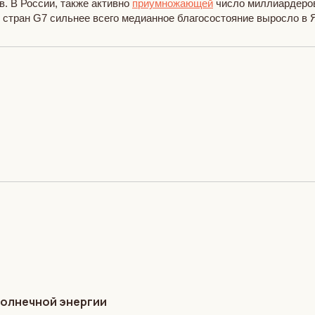
в. В России, также активно
приумножающей
число миллиардеров
и стран G7 сильнее всего медианное благосостояние выросло в 
солнечной энергии