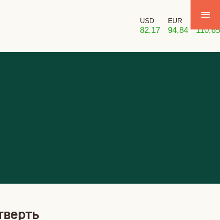
USD
EUR
GBP
82,17
94,84
110,65
тверть