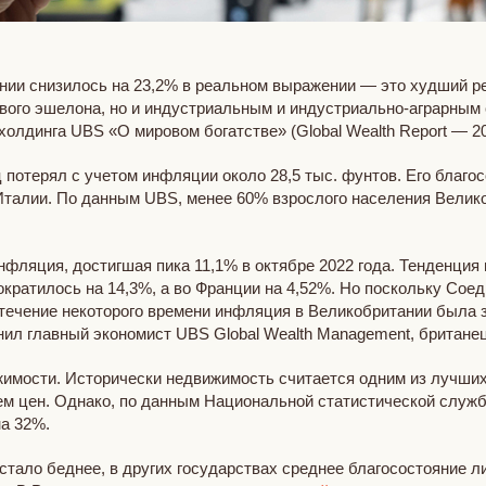
нии снизилось на 23,2% в реальном выражении — это худший рез
вого эшелона, но и индустриальным и индустриально-аграрным 
олдинга UBS «О мировом богатстве» (Global Wealth Report — 20
 потерял с учетом инфляции около 28,5 тыс. фунтов. Его благо
 Италии. По данным UBS, менее 60% взрослого населения Велик
нфляция, достигшая пика 11,1% в октябре 2022 года. Тенденция
ократилось на 14,3%, а во Франции на 4,52%. Но поскольку Сое
течение некоторого времени инфляция в Великобритании была з
ил главный экономист UBS Global Wealth Management, британе
мости. Исторически недвижимость считается одним из лучших 
ем цен. Однако, по данным Национальной статистической служб
а 32%.
 стало беднее, в других государствах среднее благосостояние л