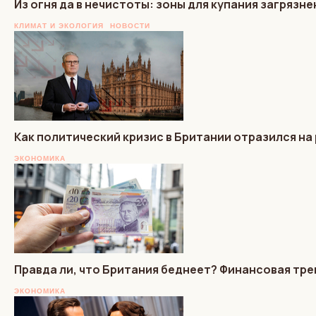
Из огня да в нечистоты: зоны для купания загрязн
КЛИМАТ И ЭКОЛОГИЯ
НОВОСТИ
Как политический кризис в Британии отразился на
ЭКОНОМИКА
Правда ли, что Британия беднеет? Финансовая тре
ЭКОНОМИКА