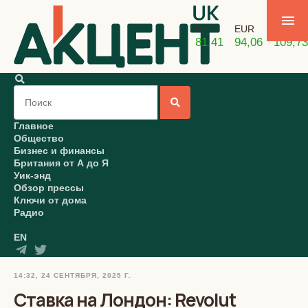
USD
EUR
GBP
81,41
94,06
109,73
Главное
Общество
Бизнес и финансы
Британия от А до Я
Уик-энд
Обзор прессы
Ключи от дома
Радио
EN
14:32, 24 СЕНТЯБРЯ, 2025 Г.
Ставка на Лондон: Revolut