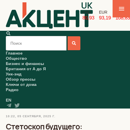
USD
EUR
GBP
80,93
93,19
108,83
Главное
Общество
Бизнес и финансы
Британия от А до Я
Уик-энд
Обзор прессы
Ключи от дома
Радио
EN
10:22, 05 СЕНТЯБРЯ, 2025 Г.
Стетоскоп будущего: