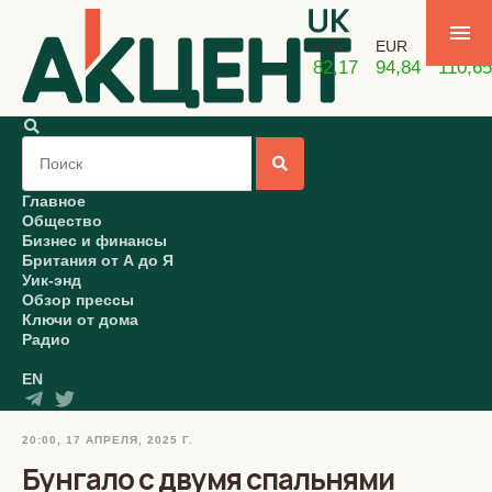
USD
EUR
GBP
82,17
94,84
110,65
Главное
Общество
Бизнес и финансы
Британия от А до Я
Уик-энд
Обзор прессы
Ключи от дома
Радио
EN
20:00, 17 АПРЕЛЯ, 2025 Г.
Бунгало с двумя спальнями