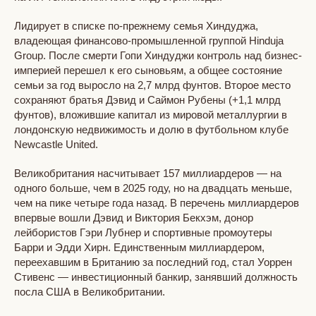
Лидирует в списке по-прежнему семья Хиндуджа,
владеющая финансово-промышленной группой Hinduja
Group. После смерти Гопи Хиндуджи контроль над бизнес-
империей перешел к его сыновьям, а общее состояние
семьи за год выросло на 2,7 млрд фунтов. Второе место
сохраняют братья Дэвид и Саймон Рубены (+1,1 млрд
фунтов), вложившие капитал из мировой металлургии в
лондонскую недвижимость и долю в футбольном клубе
Newcastle United.
Великобритания насчитывает 157 миллиардеров — на
одного больше, чем в 2025 году, но на двадцать меньше,
чем на пике четыре года назад. В перечень миллиардеров
впервые вошли Дэвид и Виктория Бекхэм, донор
лейбористов Гэри Лубнер и спортивные промоутеры
Барри и Эдди Хирн. Единственным миллиардером,
переехавшим в Британию за последний год, стал Уоррен
Стивенс — инвестиционный банкир, занявший должность
посла США в Великобритании.