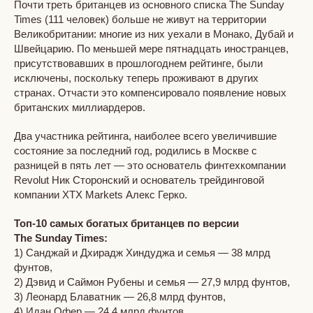
Почти треть британцев из основного списка The Sunday
Times (111 человек) больше не живут на территории
Великобритании: многие из них уехали в Монако, Дубай и
Швейцарию. По меньшей мере пятнадцать иностранцев,
присутствовавших в прошлогоднем рейтинге, были
исключены, поскольку теперь проживают в других
странах. Отчасти это компенсировало появление новых
британских миллиардеров.
Два участника рейтинга, наиболее всего увеличившие
состояние за последний год, родились в Москве с
разницей в пять лет — это основатель финтехкомпании
Revolut Ник Сторонский и основатель трейдинговой
компании XTX Markets Алекс Герко.
Топ-10 самых богатых британцев по версии
The Sunday Times:
1) Санджай и Дхирадж Хиндуджа и семья — 38 млрд
фунтов,
2) Дэвид и Саймон Рубены и семья — 27,9 млрд фунтов,
3) Леонард Блаватник — 26,8 млрд фунтов,
4) Идан Офер — 24,4 млрд фунтов,