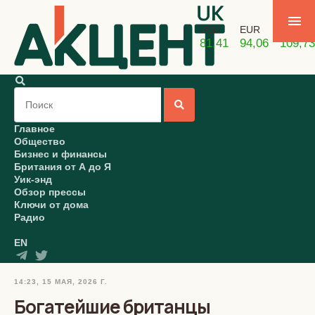
USD
EUR
GBP
81,41
94,06
109,73
Главное
Общество
Бизнес и финансы
Британия от А до Я
Уик-энд
Обзор прессы
Ключи от дома
Радио
EN
14:23, 15 МАЯ, 2026 Г.
Богатейшие британцы