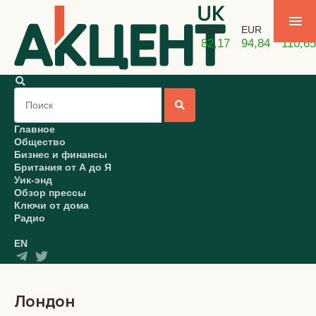
USD
EUR
GBP
82,17
94,84
110,65
Главное
Общество
Бизнес и финансы
Британия от А до Я
Уик-энд
Обзор прессы
Ключи от дома
Радио
EN
Лондон