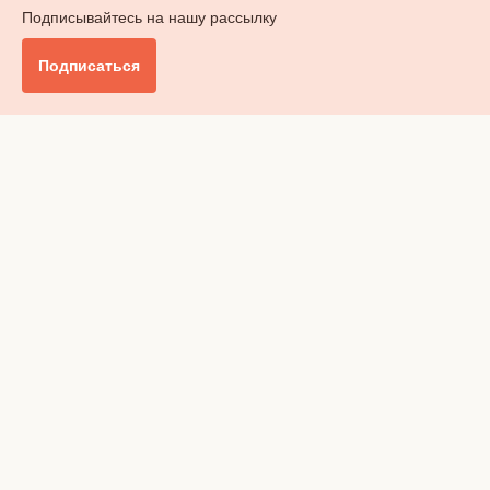
Подписывайтесь на нашу рассылку
Подписаться
Главное
Общество
Бизнес и финансы
Британия от А до Я
Уик-энд
Обзор прессы
Ключи от дома
Радио
Реклама
Вакансии