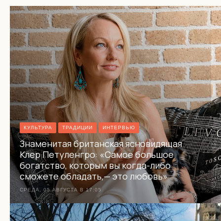
КУЛЬТУРА
ТРАДИЦИИ
ИНТЕРВЬЮ
Знаменитая британская ясновидящая
Клер Петуленгро: «Самое большое
богатство, которым вы когда-либо
сможете обладать,— это любовь»
СРЕДА, 05 АВГУСТА В 17:05