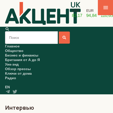
USD
EUR
GBP
82,17
94,84
110,65
Главное
Общество
Бизнес и финансы
Британия от А до Я
Уик-энд
Обзор прессы
Ключи от дома
Радио
EN
Интервью